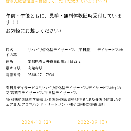
皆さん総合優勝を目指してまだまだ燃えています(*^^*)
午前・午後ともに、見学・無料体験随時受付していま
す！！
お気軽にお越しください♪
店名 リハビリ特化型デイサービス（半日型） デイサービスゆ
ずの花
住所 愛知県春日井市白山町5丁目22-2
最寄り駅 高蔵寺駅
電話番号
0568-27－7934
春日井デイサービス/リハビリ特化型デイサービス/デイサービスゆずの
花/高蔵寺デイサービス/半日型デイサービス
/個別機能訓練
理学療法士/看護師/国家資格取得者/TRX/介護予防ヨガ/チ
ェアヨガ/アロマハンドトリートメント/要介護/要支援/白山町
2024-10（2）
2022-09（3）