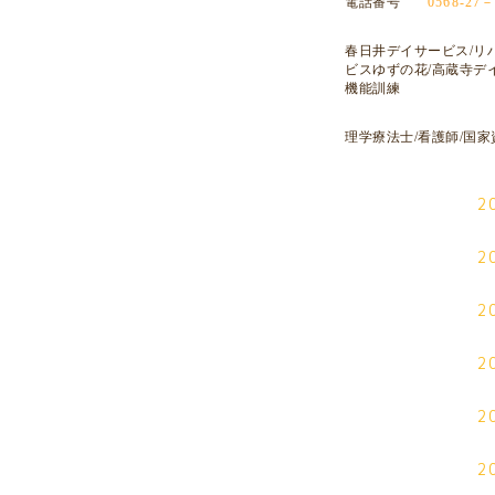
電話番号
0568-27－
春日井デイサービス/リ
ビスゆずの花/高蔵寺デ
機能訓練
理学療法士/看護師/国家
2
2
2
2
2
2