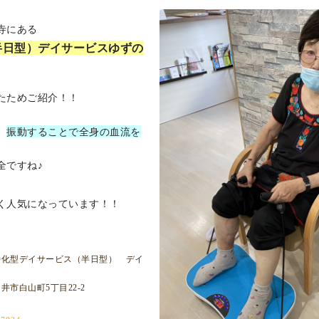
蔵寺にある
半日型）
デイサービスゆずの
たためご紹介！！
、
振動することで全身の血流を
全ですね♪
く人気になっています！！
型デイサービス（半日型） デイ
白山町5丁目22-2