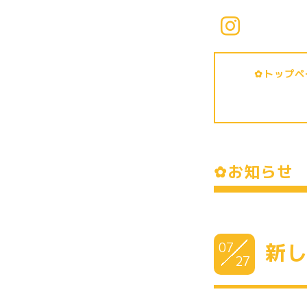
✿トップ
✿お知ら
07
新
27