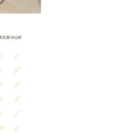
要支援/白山町
7）
6）
5）
2）
3）
0）